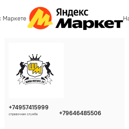
с Маркете
Н
+74957415999
+79646485506
справочная служба